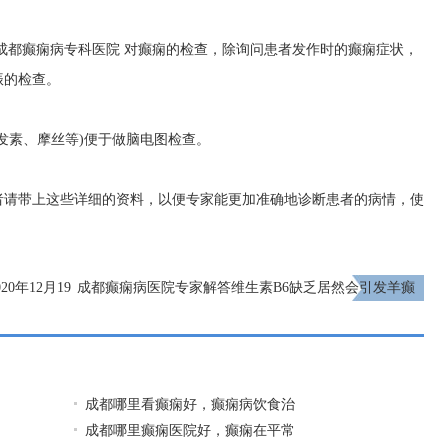
成都癫痫病专科医院
对癫痫的检查，除询问患者发作时的癫痫症状，
振的检查。
发素、摩丝等)便于做脑电图检查。
者请带上这些详细的资料，以便专家能更加准确地诊断患者的病情，使
0年12月19
成都癫痫病医院专家解答维生素B6缺乏居然会引发羊癫
急预案演练
疯
下一页
成都哪里看癫痫好，癫痫病饮食治
成都哪里癫痫医院好，癫痫在平常