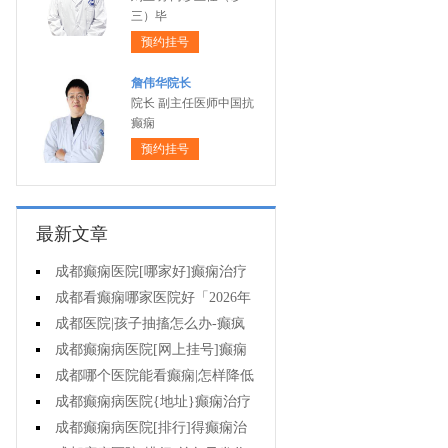
三）毕
预约挂号
詹伟华院长
院长 副主任医师中国抗
癫痫
预约挂号
最新文章
成都癫痫医院[哪家好]癫痫治疗
起来很困难吗?
成都看癫痫哪家医院好「2026年
度公布」为什么有癫痫的病人容易
成都医院|孩子抽搐怎么办-癫疯
猝死?
病病人反复发作的原因是什么?
成都癫痫病医院[网上挂号]癫痫
的治疗要注意什么?
成都哪个医院能看癫痫|怎样降低
癫痫遗传风险?
成都癫痫病医院{地址}癫痫治疗
中为什么还是犯病?
成都癫痫病医院[排行]得癫痫治