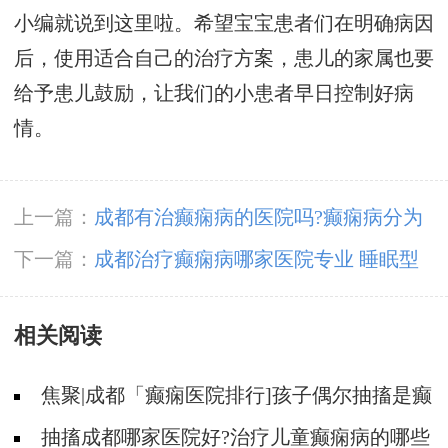
小编就说到这里啦。希望宝宝患者们在明确病因
后，使用适合自己的治疗方案，患儿的家属也要
给予患儿鼓励，让我们的小患者早日控制好病
情。
上一篇：
成都有治癫痫病的医院吗?癫痫病分为
几种类型
下一篇：
成都治疗癫痫病哪家医院专业 睡眠型
癫痫病怎么治疗好
相关阅读
焦聚|成都「癫痫医院排行]孩子偶尔抽搐是癫
痫吗?
抽搐成都哪家医院好?治疗儿童癫痫病的哪些